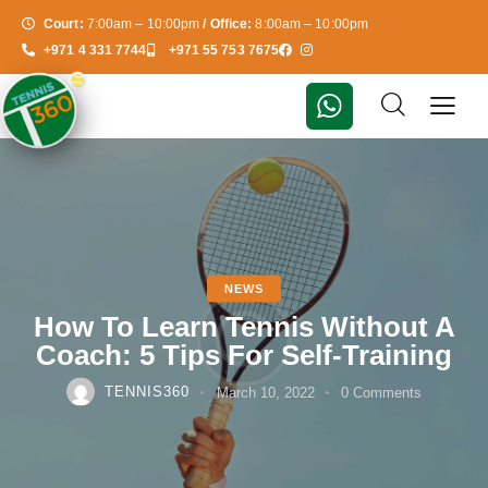
Court:
7:00am – 10:00pm
/ Office:
8:00am – 10:00pm
+971 4 331 7744
+971 55 753 7675
NEWS
How To Learn Tennis Without A
Coach: 5 Tips For Self-Training
TENNIS360
March 10, 2022
0
Comments