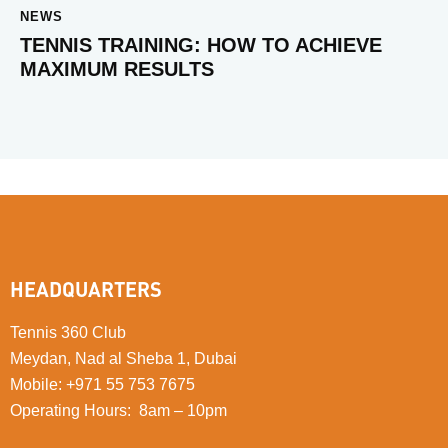
NEWS
TENNIS TRAINING: HOW TO ACHIEVE
MAXIMUM RESULTS
HEADQUARTERS
Tennis 360 Club
Meydan, Nad al Sheba 1, Dubai
Mobile
:
+971 55 753 7675
Operating Hours: 8am – 10pm