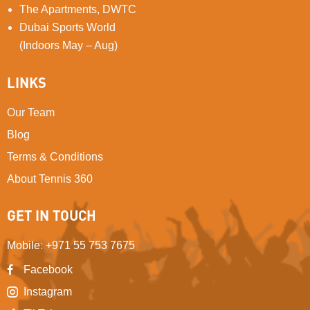
The Apartments, DWTC
Dubai Sports World
(Indoors May – Aug)
LINKS
Our Team
Blog
Terms & Conditions
About Tennis 360
GET IN TOUCH
Mobile
:
+971 55 753 7675
Facebook
Instagram