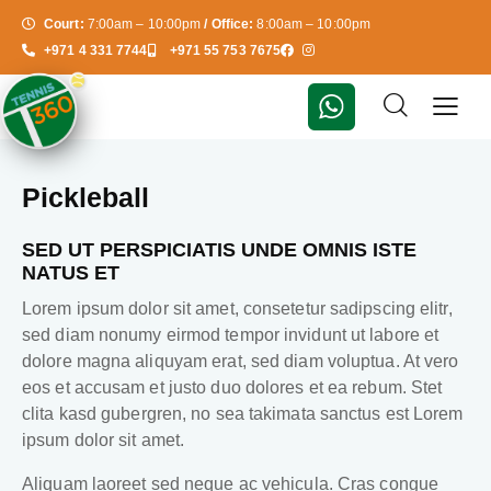
Court:
7:00am – 10:00pm
/ Office:
8:00am – 10:00pm
+971 4 331 7744
+971 55 753 7675
Pickleball
SED UT PERSPICIATIS UNDE OMNIS ISTE
NATUS ET
Lorem ipsum dolor sit amet, consetetur sadipscing elitr,
sed diam nonumy eirmod tempor invidunt ut labore et
dolore magna aliquyam erat, sed diam voluptua. At vero
eos et accusam et justo duo dolores et ea rebum. Stet
clita kasd gubergren, no sea takimata sanctus est Lorem
ipsum dolor sit amet.
Aliquam laoreet sed neque ac vehicula. Cras congue